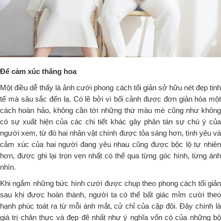
Để cảm xúc thăng hoa
Một điều dễ thấy là ảnh cưới phong cách tối giản sở hữu nét đẹp tinh
tế mà sâu sắc đến lạ. Có lẽ bởi vì bối cảnh được đơn giản hóa một
cách hoàn hảo, không cần tới những thứ màu mè cũng như không
có sự xuất hiện của các chi tiết khác gây phân tán sự chú ý của
người xem, từ đó hai nhân vật chính được tỏa sáng hơn, tình yêu và
cảm xúc của hai người đang yêu nhau cũng được bộc lộ tự nhiên
hơn, được ghi lại trọn vẹn nhất có thể qua từng góc hình, từng ánh
nhìn.
Khi ngắm những bức hình cưới được chụp theo phong cách tối giản
sau khi được hoàn thành, người ta có thể bất giác mỉm cười theo
hạnh phúc toát ra từ mỗi ánh mắt, cử chỉ của cặp đôi. Đây chính là
giá trị chân thực và đẹp đẽ nhất như ý nghĩa vốn có của những bộ