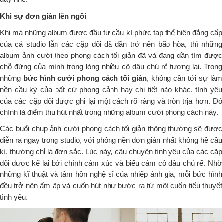
Khi sự đơn giản lên ngôi
Khi mà những album được đầu tư cầu kì phức tạp thể hiện đẳng cấp
của cả studio lẫn các cặp đôi đã dần trở nên bão hòa, thì những
album ảnh cưới theo phong cách tối giản đã và đang dần tìm được
chỗ đứng của mình trong lòng nhiều cô dâu chú rể tương lai. Trong
những
bức hình cưới phong cách tối giản
, không cần tới sự làm
nền cầu kỳ của bất cứ phong cảnh hay chi tiết nào khác, tình yêu
của các cặp đôi được ghi lại một cách rõ ràng và tròn trịa hơn. Đó
chính là điểm thu hút nhất trong những album cưới phong cách này.
Các buổi chụp ảnh cưới phong cách tối giản thông thường sẽ được
diễn ra ngay trong studio, với phông nền đơn giản nhất không hề cầu
kì, thường chỉ là đơn sắc. Lúc này, câu chuyện tình yêu của các cặp
đôi được kể lại bởi chính cảm xúc và biểu cảm cô dâu chú rể. Nhờ
những kĩ thuật và tâm hồn nghệ sĩ của nhiếp ảnh gia, mỗi bức hình
đều trở nên ấm ấp và cuốn hút như bước ra từ một cuốn tiểu thuyết
tình yêu.