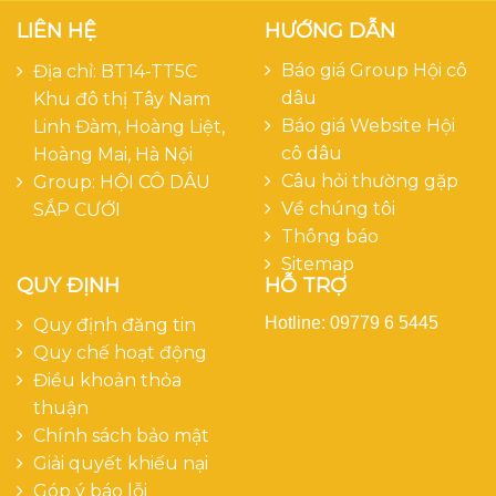
LIÊN HỆ
HƯỚNG DẪN
Báo giá Group Hội cô
Địa chỉ: BT14-TT5C
dâu
Khu đô thị Tây Nam
Báo giá Website Hội
Linh Đàm, Hoàng Liệt,
cô dâu
Hoàng Mai, Hà Nội
Câu hỏi thường gặp
Group:
HỘI CÔ DÂU
Về chúng tôi
SẮP CƯỚI
Thông báo
Sitemap
QUY ĐỊNH
HỖ TRỢ
Hotline: 09779 6 5445
Quy định đăng tin
Quy chế hoạt động
Điều khoản thỏa
thuận
Chính sách bảo mật
Giải quyết khiếu nại
Góp ý báo lỗi