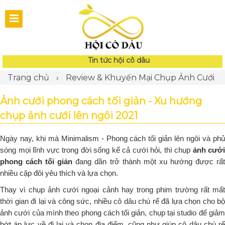
Tin tức hội cô dâu
Trang chủ
›
Review & Khuyến Mại Chụp Ảnh Cưới
Ảnh cưới phong cách tối giản - Xu hướng
chụp ảnh cưới lên ngôi 2021
Ngày nay, khi mà Minimalism - Phong cách tối giản lên ngôi và phủ
sóng mọi lĩnh vực trong đời sống kể cả cưới hỏi, thì chụp
ảnh cưới
phong cách tối giản
đang dần trở thành một xu hướng được rất
nhiều cặp đôi yêu thích và lựa chọn.
Thay vì chụp ảnh cưới ngoại cảnh hay trong phim trường rất mất
thời gian đi lại và công sức, nhiều cô dâu chú rể đã lựa chọn cho bộ
ảnh cưới của mình theo phong cách tối giản, chụp tại studio để giảm
bớt áp lực về đi lại và chọn địa điểm, cũng như giúp cô dâu chú rể