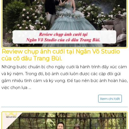
Review chụp ảnh cưới tại Ngân Võ Studio
của cô dâu Trang Bùi.
Những bước chuẩn bị cho ngày cưới là hành trình đầy xúc cảm
và kỷ niệm. Trong đó, bộ ảnh cưới luôn được các cặp đôi gửi
gắm nhiều tình cảm và kỳ vọng. Để tạo nên bức ảnh hoàn hảo,
việc chọn lựa ...
Xem chi tiết