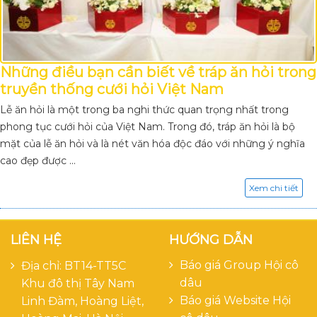
Những điều bạn cần biết về tráp ăn hỏi trong
truyền thống cưới hỏi Việt Nam
Lễ ăn hỏi là một trong ba nghi thức quan trọng nhất trong
phong tục cưới hỏi của Việt Nam. Trong đó, tráp ăn hỏi là bộ
mặt của lễ ăn hỏi và là nét văn hóa độc đáo với những ý nghĩa
cao đẹp được ...
Xem chi tiết
LIÊN HỆ
HƯỚNG DẪN
Báo giá Group Hội cô
Địa chỉ: BT14-TT5C
dâu
Khu đô thị Tây Nam
Báo giá Website Hội
Linh Đàm, Hoàng Liệt,