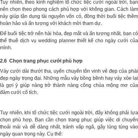
Tuy nhiên, theo kinh nghiệm tổ chức tiệc cưới ngoài trời, bạn
nên chọn theo phong cách phù hợp với không gian. Cách làm
này giúp tận dụng tài nguyên vốn có, đồng thời buổi tiệc thêm
hoàn hảo và ấn tượng với khách mời tham dự.
Để buổi tiệc trở nên hài hòa, đẹp mắt và ấn tượng nhất, bạn có
thể thuê dịch vụ wedding planner thiết kế cho ngày cưới của
mình.
2.6 Chọn trang phục cưới phù hợp
Váy cưới dài thướt tha, uyển chuyển tôn vinh vẻ đẹp của phái
đẹp ngày trọng đại. Những mẫu váy bồng bềnh hay váy xòe lại
là gợi ý giúp nàng trở thành nàng công chúa mộng mơ của
đám cưới cổ tích.
Tuy nhiên, khi tổ chức tiệc cưới ngoài trời, đây không phải lựa
chọn phù hợp. Bạn cần chọn trang phục giúp việc di chuyển
thoải mái và dễ dàng nhất, tránh vấp ngã, gây lúng túng vào
ngày quan trọng này. Cụ thể: