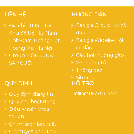
LIÊN HỆ
HƯỚNG DẪN
Báo giá Group Hội cô
Địa chỉ: BT14-TT5C
dâu
Khu đô thị Tây Nam
Báo giá Website Hội
Linh Đàm, Hoàng Liệt,
cô dâu
Hoàng Mai, Hà Nội
Câu hỏi thường gặp
Group:
HỘI CÔ DÂU
Về chúng tôi
SẮP CƯỚI
Thông báo
Sitemap
QUY ĐỊNH
HỖ TRỢ
Hotline: 09779 6 5445
Quy định đăng tin
Quy chế hoạt động
Điều khoản thỏa
thuận
Chính sách bảo mật
Giải quyết khiếu nại