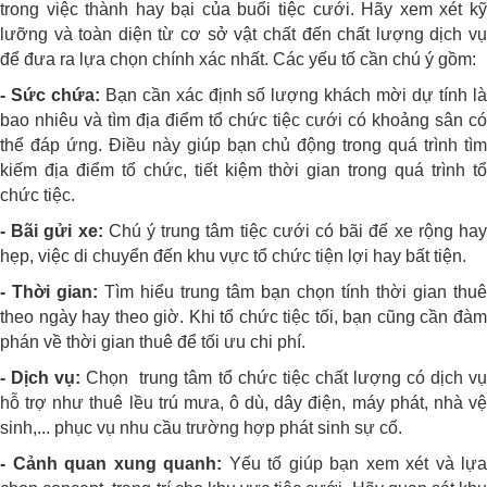
trong việc thành hay bại của buổi tiệc cưới. Hãy xem xét kỹ
lưỡng và toàn diện từ cơ sở vật chất đến chất lượng dịch vụ
để đưa ra lựa chọn chính xác nhất. Các yếu tố cần chú ý gồm:
- Sức chứa:
Bạn cần xác định số lượng khách mời dự tính l
bao nhiêu và tìm địa điểm tổ chức tiệc cưới có khoảng sân có
thể đáp ứng. Điều này giúp bạn chủ động trong quá trình tìm
kiếm địa điểm tổ chức, tiết kiệm thời gian trong quá trình tổ
chức tiệc.
- Bãi gửi xe:
Chú ý trung tâm tiệc cưới có bãi để xe rộng ha
hẹp, việc di chuyển đến khu vực tổ chức tiện lợi hay bất tiện.
- Thời gian:
Tìm hiểu trung tâm bạn chọn tính thời gian thuê
theo ngày hay theo giờ. Khi tổ chức tiệc tối, bạn cũng cần đàm
phán về thời gian thuê để tối ưu chi phí.
- Dịch vụ:
Chọn trung tâm tổ chức tiệc chất lượng có dịch v
hỗ trợ như thuê lều trú mưa, ô dù, dây điện, máy phát, nhà vệ
sinh,... phục vụ nhu cầu trường hợp phát sinh sự cố.
- Cảnh quan xung quanh:
Yếu tố giúp bạn xem xét và lựa