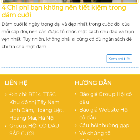
4 Chi phí bạn không nên tiết kiệm trong
đám cưới
Đám cưới là ngày trọng đại và đẹp nhất trong cuộc đời của
mỗi cặp đôi, nên cần được tổ chức một cách chu đáo và trọn
vẹn nhất. Tuy nhiên, không phải ai cũng có đủ ngân sách để
chi trả cho một đám ...
Xem chi tiết
LIÊN HỆ
HƯỚNG DẪN
Báo giá Group Hội cô
Địa chỉ: BT14-TT5C
dâu
Khu đô thị Tây Nam
Báo giá Website Hội
Linh Đàm, Hoàng Liệt,
cô dâu
Hoàng Mai, Hà Nội
Câu hỏi thường gặp
Group:
HỘI CÔ DÂU
Về chúng tôi
SẮP CƯỚI