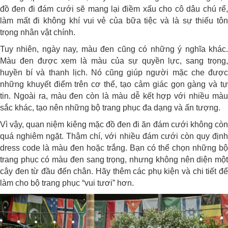
đồ đen đi đám cưới sẽ mang lại điềm xấu cho cô dâu chú rể,
làm mất đi không khí vui vẻ của bữa tiệc và là sự thiếu tôn
trọng nhân vật chính.
Tuy nhiên, ngày nay, màu đen cũng có những ý nghĩa khác.
Màu đen được xem là màu của sự quyền lực, sang trọng,
huyền bí và thanh lịch. Nó cũng giúp người mặc che được
những khuyết điểm trên cơ thể, tạo cảm giác gọn gàng và tự
tin. Ngoài ra, màu đen còn là màu dễ kết hợp với nhiều màu
sắc khác, tạo nên những bộ trang phục đa dạng và ấn tượng.
Vì vậy, quan niệm kiêng mặc đồ đen đi ăn đám cưới không còn
quá nghiêm ngặt. Thậm chí, với nhiều đám cưới còn quy định
dress code là màu đen hoặc trắng. Bạn có thể chọn những bộ
trang phục có màu đen sang trọng, nhưng không nên diện một
cây đen từ đầu đến chân. Hãy thêm các phụ kiện và chi tiết để
làm cho bộ trang phục “vui tươi” hơn.