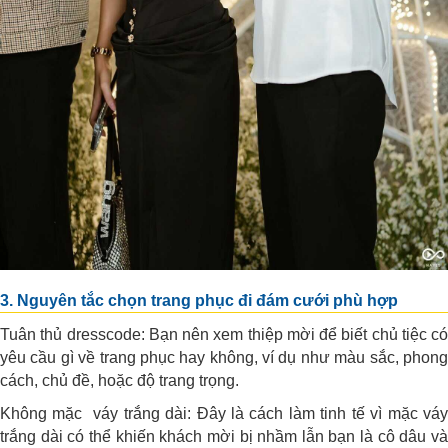
3. Nguyên tắc chọn trang phục đi đám cưới phù hợp
Tuân thủ dresscode: Bạn nên xem thiệp mời để biết chủ tiệc có
yêu cầu gì về trang phục hay không, ví dụ như màu sắc, phong
cách, chủ đề, hoặc độ trang trọng.
Không mặc váy trắng dài: Đây là cách làm tinh tế vì mặc váy
trắng dài có thể khiến khách mời bị nhầm lẫn bạn là cô dâu và