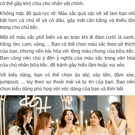
có thể gây khó chịu cho nhân vật chính.
Không mặc đồ quá rực rỡ: Màu sắc quá sặc sỡ sẽ làm bạn nổi
bật hơn cả chú rể và cô dâu, gây mất cân bằng và thiếu tôn
trọng cho chủ tiệc.
Một số màu sắc phổ biến và an toàn khi đi đám cưới là xanh,
hồng, tím, cam, vàng, ... Bạn có thể chọn màu sắc theo sở thích
của bạn, nhưng nên hài hòa với tông màu chung của bữa tiệc.
Bạn cũng nên chú ý đến ý nghĩa của màu sắc trong văn hóa
của chủ nhân bữa tiệc, để tránh gây hiểu lầm hoặc xui xẻo.
Về kiểu dáng, bạn có thể chọn áo dài, váy liền, đầm xòe,
jumpsuit, ... tùy theo sự thoải mái và tự tin của bạn. Bạn nên
chọn kiểu dáng phù hợp với vóc dáng của bạn và thời tiết.