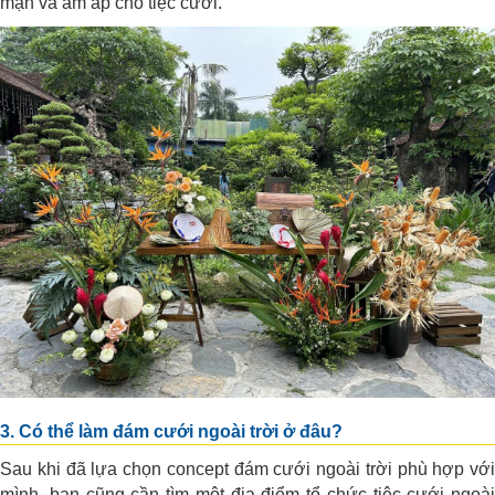
mạn và ấm áp cho tiệc cưới.
3. Có thể làm đám cưới ngoài trời ở đâu?
Sau khi đã lựa chọn concept đám cưới ngoài trời phù hợp với
mình, bạn cũng cần tìm một địa điểm tổ chức tiệc cưới ngoài