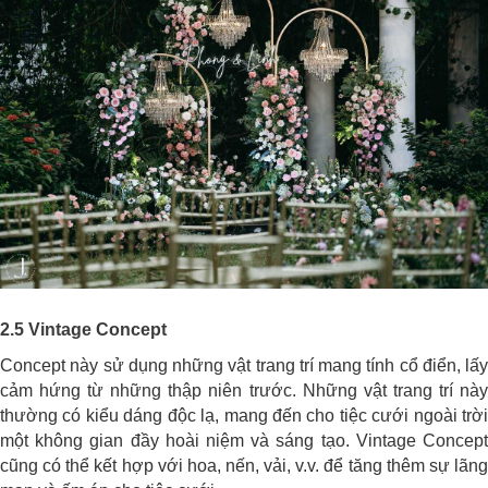
2.5 Vintage Concept
Concept này sử dụng những vật trang trí mang tính cổ điển, lấy
cảm hứng từ những thập niên trước. Những vật trang trí này
thường có kiểu dáng độc lạ, mang đến cho tiệc cưới ngoài trời
một không gian đầy hoài niệm và sáng tạo. Vintage Concept
cũng có thể kết hợp với hoa, nến, vải, v.v. để tăng thêm sự lãng