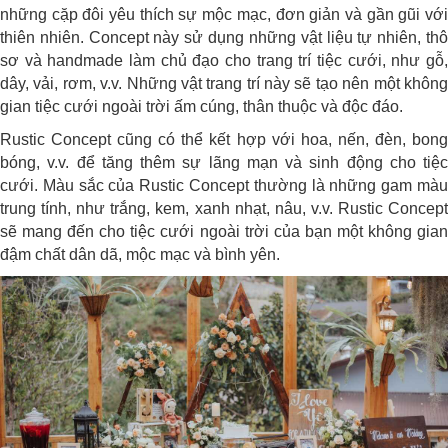
những cặp đôi yêu thích sự mộc mạc, đơn giản và gần gũi với
thiên nhiên. Concept này sử dụng những vật liệu tự nhiên, thô
sơ và handmade làm chủ đạo cho trang trí tiệc cưới, như gỗ,
dây, vải, rơm, v.v. Những vật trang trí này sẽ tạo nên một không
gian tiệc cưới ngoài trời ấm cúng, thân thuộc và độc đáo.
Rustic Concept cũng có thể kết hợp với hoa, nến, đèn, bong
bóng, v.v. để tăng thêm sự lãng mạn và sinh động cho tiệc
cưới. Màu sắc của Rustic Concept thường là những gam màu
trung tính, như trắng, kem, xanh nhạt, nâu, v.v. Rustic Concept
sẽ mang đến cho tiệc cưới ngoài trời của bạn một không gian
đậm chất dân dã, mộc mạc và bình yên.