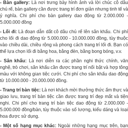
- Bàn gallery:
Là nơi trưng bày hình ảnh và lời chúc cô dâu
chú rể, bàn gallery cần được trang trí đơn giản nhưng tinh tế và
ý nghĩa. Chi phí cho bàn gallery dao động từ 2.000.000 -
5.000.000 đồng
- Lối đi:
Là đoạn dẫn dắt cô dâu chú rể lên sân khấu. Chi ph
cho lối đi dao động từ 5.000.000 - 10.000.000 đồng, tùy thuộc
vào chiều dài, chiều rộng và phong cách trang trí lối đi. Bạn có
thể lựa chọn lối đi bằng hoa, bằng đèn, bằng bong bóng, v.v.
- Sân khấu:
Là nơi diễn ra các phần nghi thức chính, văn
nghệ, trò chơi, sân khấu cần được trang trí nổi bật và hợp tông
màu với không gian tiệc cưới. Chi phí cho sân khấu dao động
từ 10.000.000 - 20.000.000 đồng.
- Trang trí bàn tiệc:
Là nơi khách mời thưởng thức ẩm thực v
giao lưu, trang trí bàn tiệc cần được trang trí đẹp mắt và tiện
nghi. Chi phí cho trang trí bàn tiệc dao động từ 2.000.000 -
5.000.000 đồng/bàn, tùy thuộc vào số lượng, kiểu dáng và loại
hoa được sử dụng.
- Một số hạng mục khác:
Ngoài những hạng mục trên, bạ