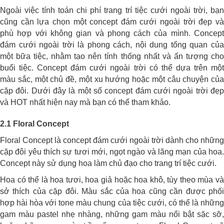
Ngoài việc tính toán chi phí trang trí tiệc cưới ngoài trời, bạn
cũng cần lựa chọn một concept đám cưới ngoài trời đẹp và
phù hợp với không gian và phong cách của mình. Concept
đám cưới ngoài trời là phong cách, nội dung tổng quan của
một bữa tiệc, nhằm tạo nên tính thống nhất và ấn tượng cho
buổi tiệc. Concept đám cưới ngoài trời có thể dựa trên một
màu sắc, một chủ đề, một xu hướng hoặc một câu chuyện của
cặp đôi. Dưới đây là một số concept đám cưới ngoài trời đẹp
và HOT nhất hiện nay mà bạn có thể tham khảo.
2.1 Floral Concept
Floral Concept là concept đám cưới ngoài trời dành cho những
cặp đôi yêu thích sự tươi mới, ngọt ngào và lãng mạn của hoa.
Concept này sử dụng hoa làm chủ đạo cho trang trí tiệc cưới.
Hoa có thể là hoa tươi, hoa giả hoặc hoa khô, tùy theo mùa và
sở thích của cặp đôi. Màu sắc của hoa cũng cần được phối
hợp hài hòa với tone màu chung của tiệc cưới, có thể là những
gam màu pastel nhẹ nhàng, những gam màu nổi bật sặc sỡ,