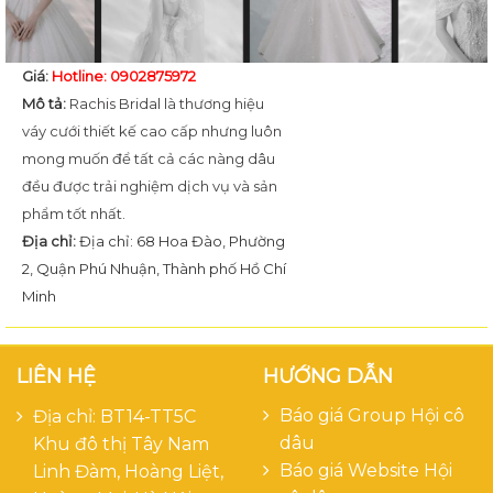
Giá:
Hotline: 0902875972
Mô tả:
Rachis Bridal là thương hiệu
váy cưới thiết kế cao cấp nhưng luôn
mong muốn để tất cả các nàng dâu
đều được trải nghiệm dịch vụ và sản
phẩm tốt nhất.
Địa chỉ:
Địa chỉ: 68 Hoa Đào, Phường
2, Quận Phú Nhuận, Thành phố Hồ Chí
Minh
LIÊN HỆ
HƯỚNG DẪN
Báo giá Group Hội cô
Địa chỉ: BT14-TT5C
dâu
Khu đô thị Tây Nam
Báo giá Website Hội
Linh Đàm, Hoàng Liệt,