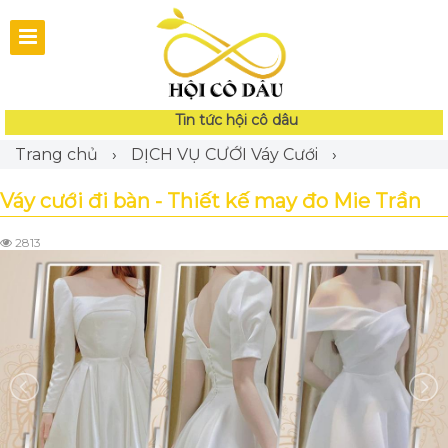
Tin tức hội cô dâu
Trang chủ
›
DỊCH VỤ CƯỚI
Váy Cưới
›
Váy cưới đi bàn - Thiết kế may đo Mie Trần
2813