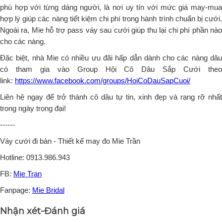
phù hợp với từng dáng người, là nơi uy tín với mức giá may-mua
hợp lý giúp các nàng tiết kiệm chi phí trong hành trình chuẩn bị cưới.
Ngoài ra, Mie hỗ trợ pass váy sau cưới giúp thu lại chi phí phần nào
cho các nàng.
Đặc biệt, nhà Mie có nhiều ưu đãi hấp dẫn dành cho các nàng dâu
có tham gia vào Group Hội Cô Dâu Sắp Cưới theo
link:
https://www.facebook.com/groups/HoiCoDauSapCuoi/
Liên hệ ngay để trở thành cô dâu tự tin, xinh đẹp và rạng rỡ nhất
trong ngày trọng đại!
------
Váy cưới đi bàn - Thiết kế may đo Mie Trần
Hotline: 0913.986.943
FB:
Mie Tran
Fanpage:
Mie Bridal
Nhận xét-Đánh giá