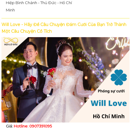
Hiệp Bình Chánh - Thủ Đức - Hồ Chí
Minh
Will Love - Hãy Để Câu Chuyện Đám Cưới Của Bạn Trở Thành
Một Câu Chuyện Cổ Tích
Giá:
Hotline: 0907391095