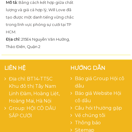
Mô tả:
Bằng cách kết hợp giữa chất
lượng và giá cả hợp lý, Will Love đã
tạo được một danh tiếng vững chắc
trong lĩnh vực phóng sự cưới tại TP
HCM.
Địa chỉ:
215E4 Nguyễn Văn Hưởng,
Thảo Điền, Quận 2
LIÊN HỆ
HƯỚNG DẪN
Báo giá Group Hội cô
Địa chỉ: BT14-TT5C
dâu
Khu đô thị Tây Nam
Báo giá Website Hội
Linh Đàm, Hoàng Liệt,
cô dâu
Hoàng Mai, Hà Nội
Câu hỏi thường gặp
Group:
HỘI CÔ DÂU
Về chúng tôi
SẮP CƯỚI
Thông báo
Sitemap