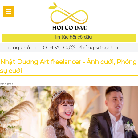
Tin tức hội cô dâu
Trang chủ
›
DỊCH VỤ CƯỚI
Phóng sự cưới
›
Nhật Dương Art freelancer - Ảnh cưới, Phóng
sự cưới
3160