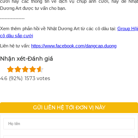
cưới hay các thông tin về dịch vụ chụp ảnh cưới, hãy để Nhật
Dương Art được tư vấn cho bạn.
----------------
Xem thêm phản hồi về Nhật Dương Art từ các cô dâu tại:
Group Hộ
cô dâu sắp cưới
Liên hệ tư vấn:
https://www.facebook.com/dangcap.duong
Nhận xét-Đánh giá
4.6
(92%)
1573 votes
GỬI LIÊN HỆ TỚI ĐƠN VỊ NÀY