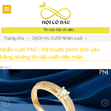
Tin tức hội cô dâu
Trang chủ
›
DỊCH VỤ CƯỚI
Nhẫn cưới
›
Nhẫn cưới PNJ – Kể thước phim tình yêu
bằng những tín vật cưới viên mãn
2540