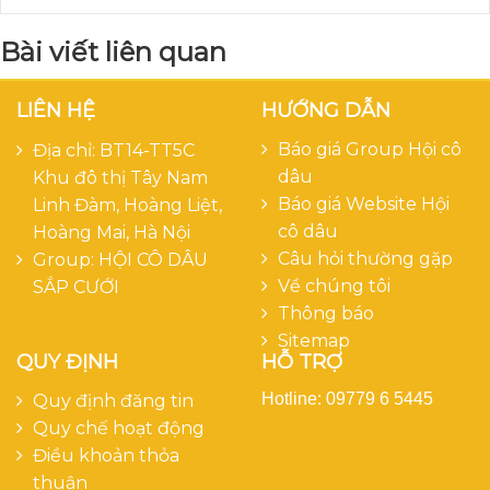
Bài viết liên quan
LIÊN HỆ
HƯỚNG DẪN
Báo giá Group Hội cô
Địa chỉ: BT14-TT5C
dâu
Khu đô thị Tây Nam
Báo giá Website Hội
Linh Đàm, Hoàng Liệt,
cô dâu
Hoàng Mai, Hà Nội
Câu hỏi thường gặp
Group:
HỘI CÔ DÂU
Về chúng tôi
SẮP CƯỚI
Thông báo
Sitemap
QUY ĐỊNH
HỖ TRỢ
Hotline: 09779 6 5445
Quy định đăng tin
Quy chế hoạt động
Điều khoản thỏa
thuận