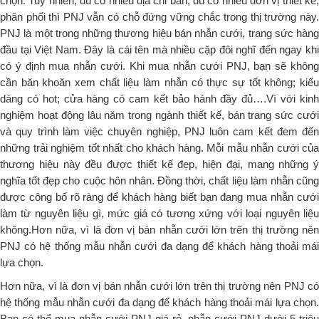
chọn. Tuy nhiên, dù có nhiều địa chỉ bán, dù có nhiều đơn vị thiết kế, 
phân phối thì PNJ vẫn có chỗ đứng vững chắc trong thị trường này. 
PNJ là một trong những thương hiệu bán nhẫn cưới, trang sức hàng 
đầu tại Việt Nam. Đây là cái tên mà nhiều cặp đôi nghĩ đến ngay khi 
có ý định mua nhẫn cưới. Khi mua nhẫn cưới PNJ, bạn sẽ không 
cần băn khoăn xem chất liệu làm nhẫn có thực sự tốt không; kiểu 
dáng có hot; cửa hàng có cam kết bảo hành đầy đủ….
Vì với kinh
nghiệm hoạt động lâu năm trong ngành thiết kế, bán trang sức cưới 
và quy trình làm việc chuyên nghiệp, PNJ luôn cam kết đem đến 
những trải nghiệm tốt nhất cho khách hàng. Mỗi mẫu nhẫn cưới của 
thương hiệu này đều được thiết kế đẹp, hiện đại, mang những ý 
nghĩa tốt đẹp cho cuộc hôn nhân. Đồng thời, chất liệu làm nhẫn cũng 
được công bố rõ ràng để khách hàng biết bạn đang mua nhẫn cưới 
làm từ nguyên liệu gì, mức giá có tương xứng với loại nguyên liệu 
không.Hơn nữa, vì là đơn vị bán nhẫn cưới lớn trên thị trường nên 
PNJ có hệ thống mẫu nhẫn cưới đa dạng để khách hàng thoải mái 
lựa chọn.
Hơn nữa, vì là đơn vị bán nhẫn cưới lớn trên thị trường nên PNJ có 
hệ thống mẫu nhẫn cưới đa dạng để khách hàng thoải mái lựa chọn. 
Bạn có thể mua nhẫn cưới PNJ giá rẻ, nhẫn cưới PNJ dưới 5 triệu 